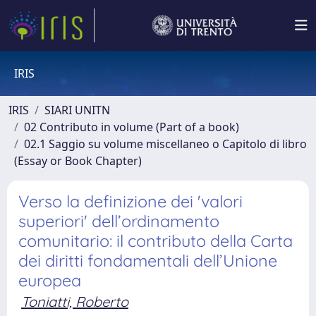
IRIS
IRIS
SIARI UNITN
02 Contributo in volume (Part of a book)
02.1 Saggio su volume miscellaneo o Capitolo di libro
(Essay or Book Chapter)
Verso la definizione dei 'valori
superiori' dell’ordinamento
comunitario: il contributo della Carta
dei diritti fondamentali dell’Unione
europea
Toniatti, Roberto