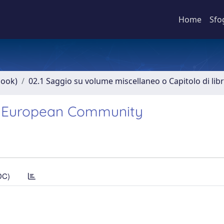
Home
Sfo
book)
02.1 Saggio su volume miscellaneo o Capitolo di lib
he European Community
DC)