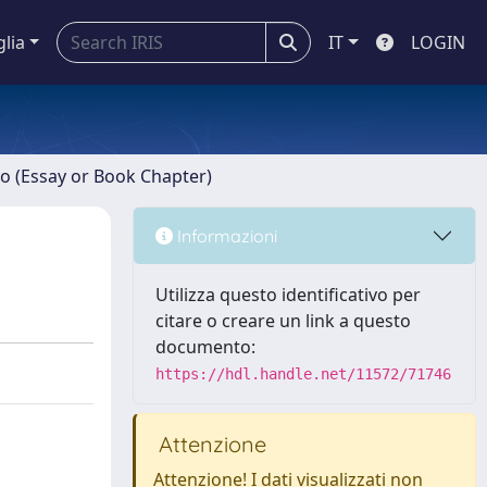
glia
IT
LOGIN
ro (Essay or Book Chapter)
Informazioni
Utilizza questo identificativo per
citare o creare un link a questo
documento:
https://hdl.handle.net/11572/71746
Attenzione
Attenzione! I dati visualizzati non