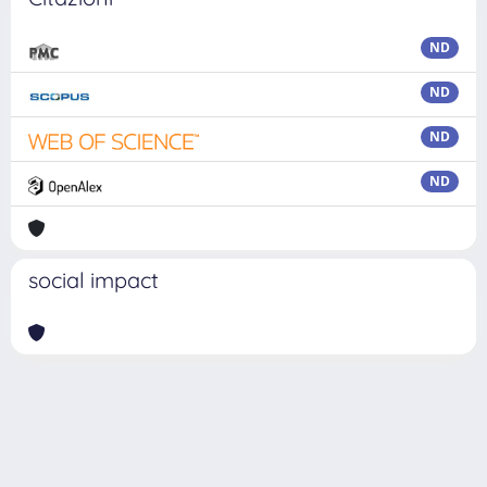
ND
ND
ND
ND
social impact
Powered by
IRIS
-
about IRIS
-
Utilizzo dei cookie
Copyright © 2026