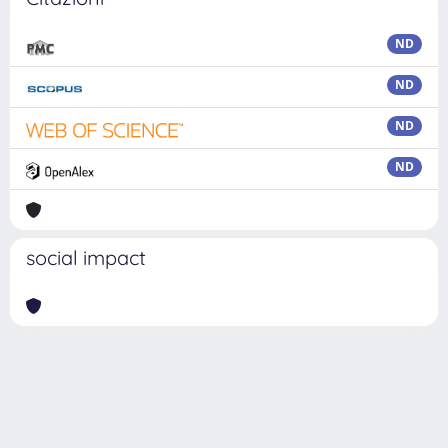
ND
ND
ND
ND
social impact
Powered by
IRIS
-
about IRIS
-
Utilizzo dei cookie
Copyright © 2026