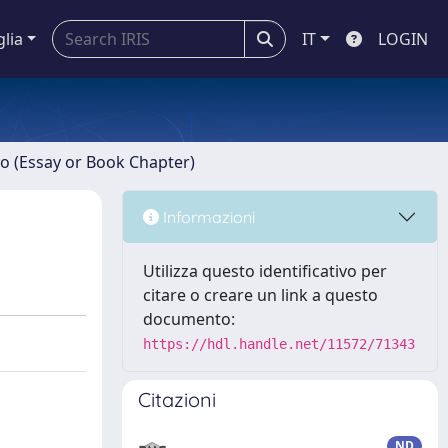
glia
IT
LOGIN
ro (Essay or Book Chapter)
Informazioni
Utilizza questo identificativo per
citare o creare un link a questo
documento:
https://hdl.handle.net/11572/71343
Citazioni
ND