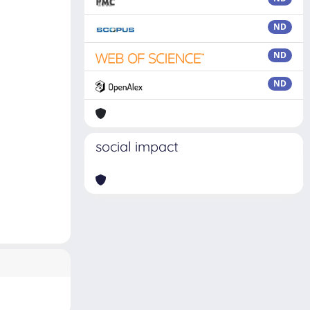
ND
ND
ND
social impact