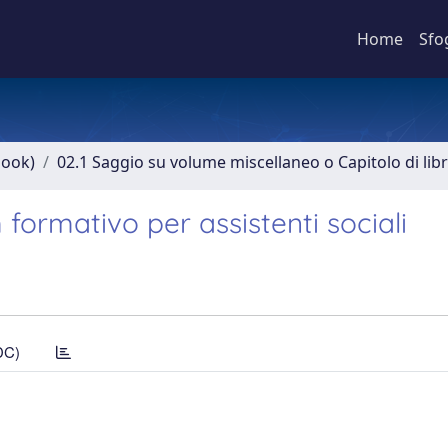
Home
Sfo
book)
02.1 Saggio su volume miscellaneo o Capitolo di lib
 formativo per assistenti sociali
DC)