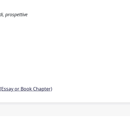
di, prospettive
 (Essay or Book Chapter)