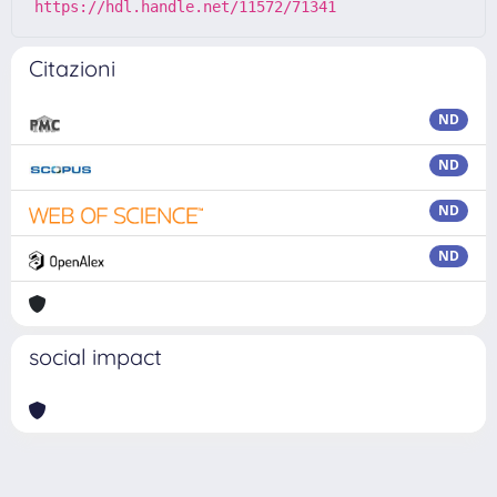
https://hdl.handle.net/11572/71341
Citazioni
ND
ND
ND
ND
social impact