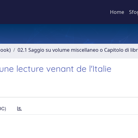
Home
Sfo
book)
02.1 Saggio su volume miscellaneo o Capitolo di lib
une lecture venant de l'Italie
DC)