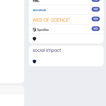
ND
ND
ND
social impact