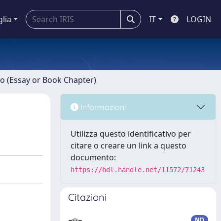
glia
IT
LOGIN
ro (Essay or Book Chapter)
Informazioni
Utilizza questo identificativo per
citare o creare un link a questo
documento:
https://hdl.handle.net/11572/71243
Citazioni
ND