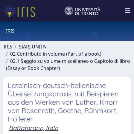
IRIS
IRIS
SIARI UNITN
02 Contributo in volume (Part of a book)
02.1 Saggio su volume miscellaneo o Capitolo di libro
(Essay or Book Chapter)
Lateinisch-deutsch-italienische
Übersetzungspraxis: mit Beispielen
aus den Werken von Luther, Knorr
von Rosenroth, Goethe, Rühmkorf,
Höllerer
Battafarano, Italo