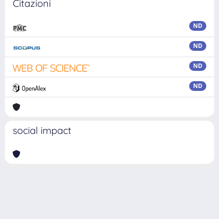
Citazioni
ND
ND
ND
ND
social impact
Powered by
IRIS
-
about IRIS
-