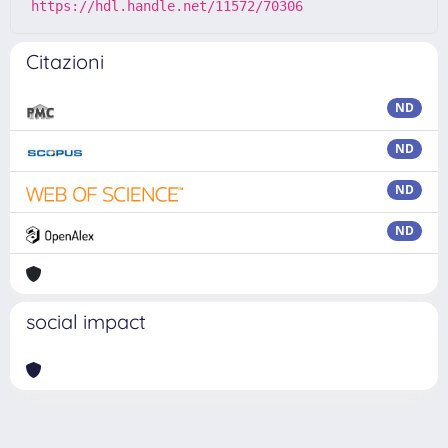
https://hdl.handle.net/11572/70306
Citazioni
ND
ND
ND
ND
social impact