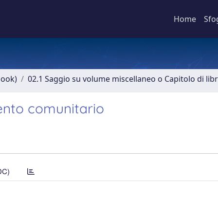
Home
Sfo
book)
02.1 Saggio su volume miscellaneo o Capitolo di lib
ento comunitario
DC)