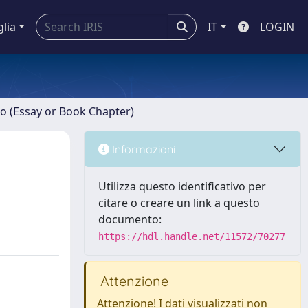
glia
IT
LOGIN
ro (Essay or Book Chapter)
Informazioni
Utilizza questo identificativo per
citare o creare un link a questo
documento:
https://hdl.handle.net/11572/70277
Attenzione
Attenzione! I dati visualizzati non