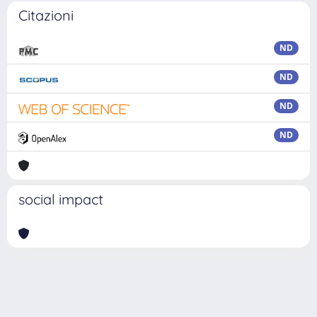
Citazioni
ND
ND
ND
ND
social impact
Powered by
IRIS
-
about IRIS
-