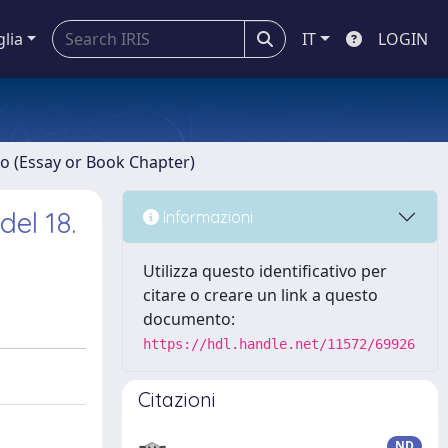
glia
IT
LOGIN
ro (Essay or Book Chapter)
del 18.
Informazioni
Utilizza questo identificativo per
citare o creare un link a questo
documento:
https://hdl.handle.net/11572/69926
Citazioni
ND