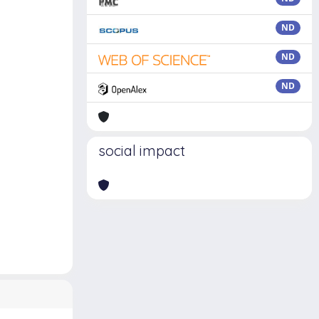
ND
ND
ND
social impact