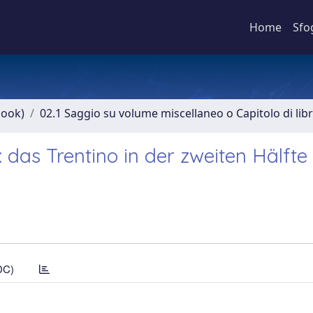
Home
Sfo
book)
02.1 Saggio su volume miscellaneo o Capitolo di lib
 das Trentino in der zweiten Hälfte 
DC)