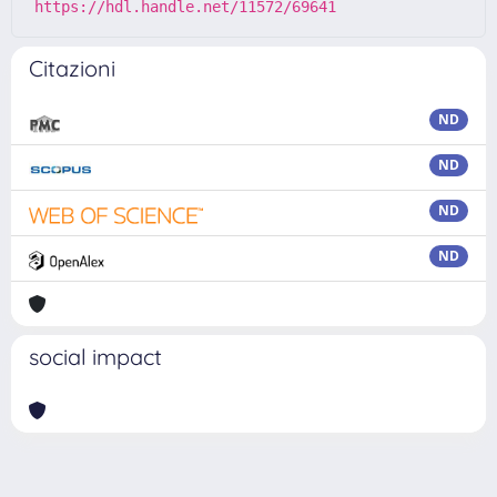
https://hdl.handle.net/11572/69641
Citazioni
ND
ND
ND
ND
social impact