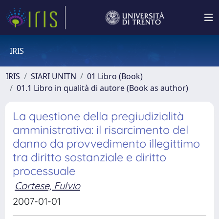
IRIS
IRIS
SIARI UNITN
01 Libro (Book)
01.1 Libro in qualità di autore (Book as author)
La questione della pregiudizialità
amministrativa: il risarcimento del
danno da provvedimento illegittimo
tra diritto sostanziale e diritto
processuale
Cortese, Fulvio
2007-01-01