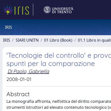
IRIS
IRIS
SIARI UNITN
01 Libro (Book)
01.1 Libro in qual
'Tecnologie del controllo' e prov
spunti per la comparazione
Di Paolo, Gabriella
2008-01-01
Abstract
La monografia affronta, nell’ottica del diritto comparato, i
strumenti istruttori ad elevato contenuto tecnologico (vide