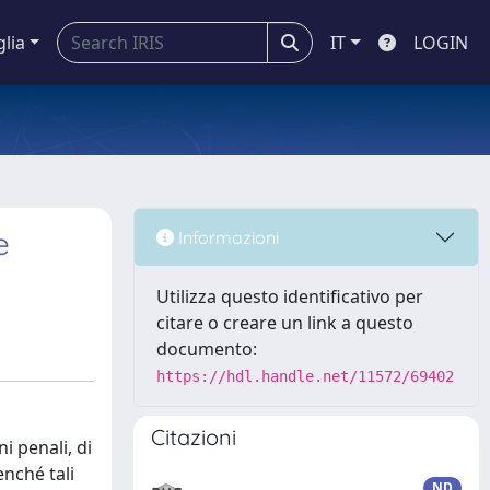
glia
IT
LOGIN
e
Informazioni
Utilizza questo identificativo per
citare o creare un link a questo
documento:
https://hdl.handle.net/11572/69402
Citazioni
i penali, di
enché tali
ND