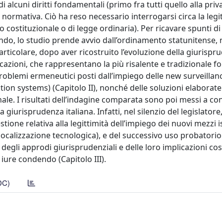
alcuni diritti fondamentali (primo fra tutti quello alla priva
normativa. Ciò ha reso necessario interrogarsi circa la legit
ello costituzionale o di legge ordinaria). Per ricavare spunti di
endo, lo studio prende avvio dall’ordinamento statunitense, n
articolare, dopo aver ricostruito l’evoluzione della giurispr
icazioni, che rappresentano la più risalente e tradizionale f
i problemi ermeneutici posti dall’impiego delle new surveillan
tion systems) (Capitolo II), nonché delle soluzioni elaborate
rinale. I risultati dell’indagine comparata sono poi messi a c
giurisprudenza italiana. Infatti, nel silenzio del legislatore,
one relativa alla legittimità dell’impiego dei nuovi mezzi i
localizzazione tecnologica), e del successivo uso probatorio
a degli approdi giurisprudenziali e delle loro implicazioni cos
iure condendo (Capitolo III).
DC)