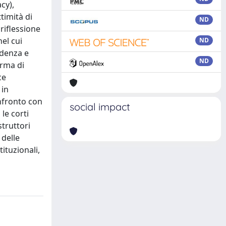
cy),
timità di
ND
 riflessione
el cui
ND
udenza e
ND
orma di
ce
 in
onfronto con
social impact
 le corti
struttori
 delle
tituzionali,