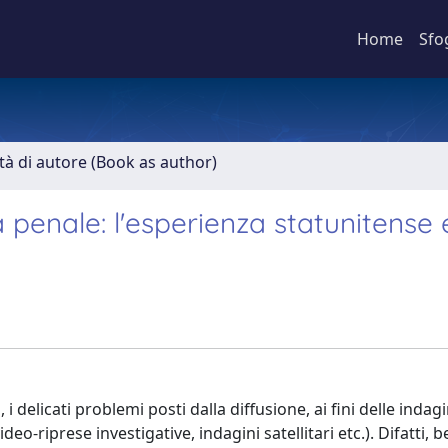
Home
Sfo
ità di autore (Book as author)
a penale: l'esperienza statunitense 
 delicati problemi posti dalla diffusione, ai fini delle indagin
o-riprese investigative, indagini satellitari etc.). Difatti, b