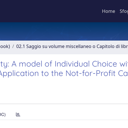
Home
Sfo
book)
02.1 Saggio su volume miscellaneo o Capitolo di lib
ty: A model of Individual Choice wi
pplication to the Not-for-Profit C
DC)