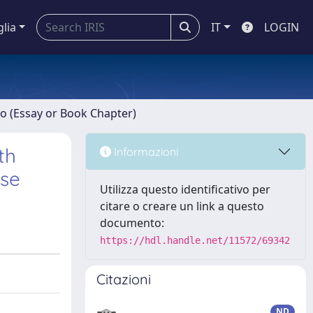
glia
IT
LOGIN
ro (Essay or Book Chapter)
th
Informazioni
ase
Utilizza questo identificativo per
citare o creare un link a questo
documento:
https://hdl.handle.net/11572/69342
Citazioni
ND