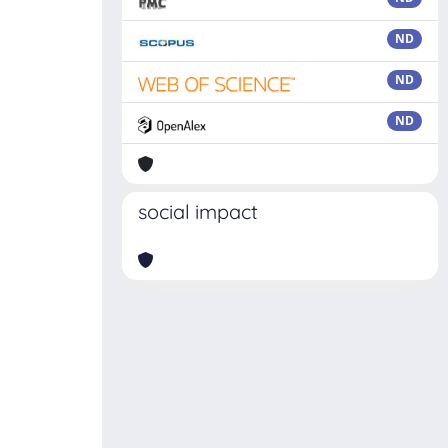
ND
ND
ND
social impact