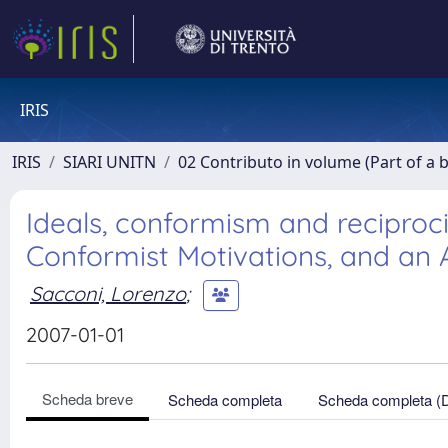
IRIS
IRIS
SIARI UNITN
02 Contributo in volume (Part of a 
Ideals, conformism and reciproci
Conformist Motivations, and an A
Sacconi, Lorenzo
;
2007-01-01
Scheda breve
Scheda completa
Scheda completa (