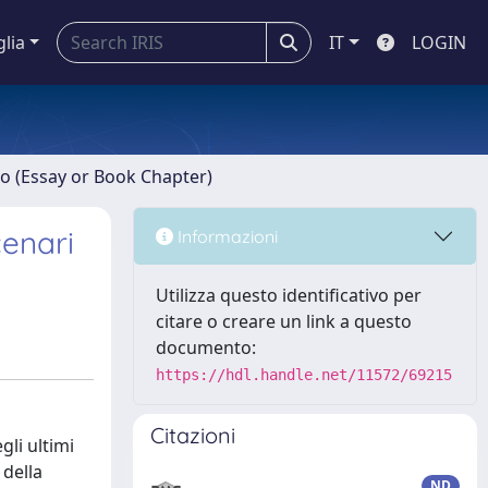
glia
IT
LOGIN
ro (Essay or Book Chapter)
cenari
Informazioni
Utilizza questo identificativo per
citare o creare un link a questo
documento:
https://hdl.handle.net/11572/69215
Citazioni
gli ultimi
 della
ND