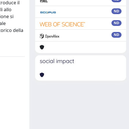
troduce il
i allo
ND
ione si
ale
ND
torico della
ND
social impact