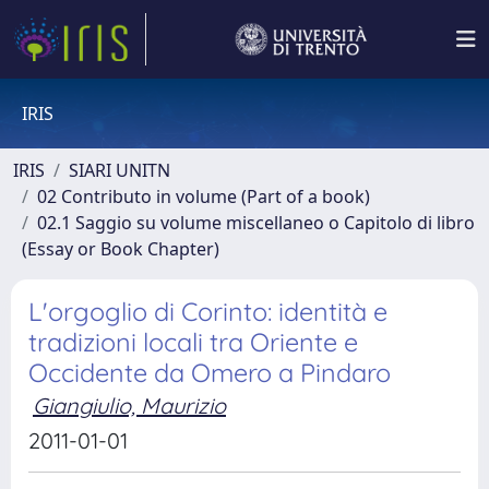
IRIS
IRIS
SIARI UNITN
02 Contributo in volume (Part of a book)
02.1 Saggio su volume miscellaneo o Capitolo di libro
(Essay or Book Chapter)
L'orgoglio di Corinto: identità e
tradizioni locali tra Oriente e
Occidente da Omero a Pindaro
Giangiulio, Maurizio
2011-01-01