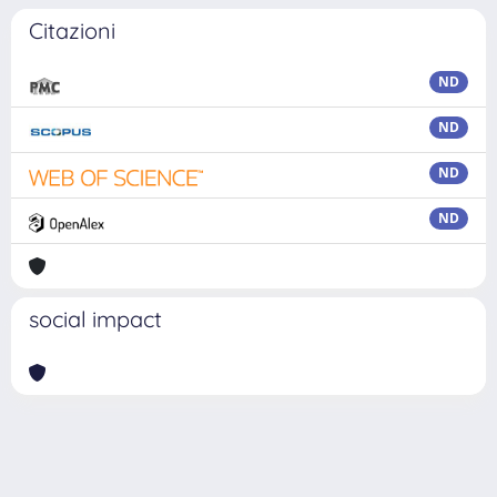
Citazioni
ND
ND
ND
ND
social impact