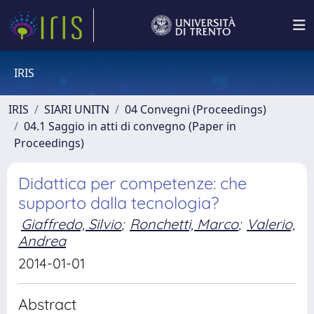
IRIS
IRIS
SIARI UNITN
04 Convegni (Proceedings)
04.1 Saggio in atti di convegno (Paper in
Proceedings)
Didattica per competenze: che
supporto dalla tecnologia?
Giaffredo, Silvio
;
Ronchetti, Marco
;
Valerio,
Andrea
2014-01-01
Abstract