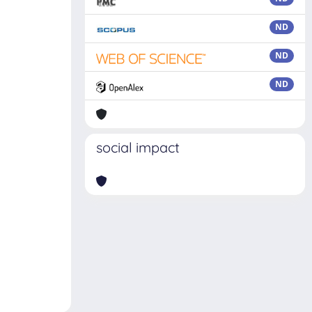
ND
ND
ND
social impact