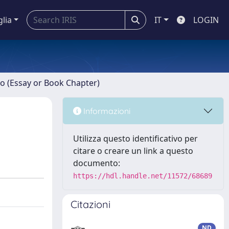
glia
IT
LOGIN
ro (Essay or Book Chapter)
Informazioni
Utilizza questo identificativo per
citare o creare un link a questo
documento:
https://hdl.handle.net/11572/68689
Citazioni
ND