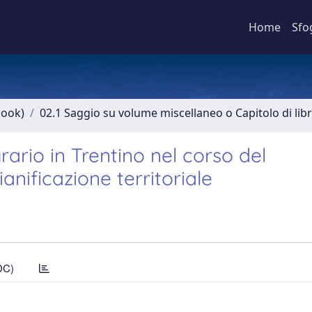
Home
Sfo
book)
02.1 Saggio su volume miscellaneo o Capitolo di lib
ario in Trentino nel corso del
nificazione territoriale
DC)