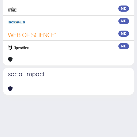
ND
ND
ND
ND
social impact
Powered by
IRIS
-
about IRIS
-
Utilizzo dei cookie
Copyright © 2026