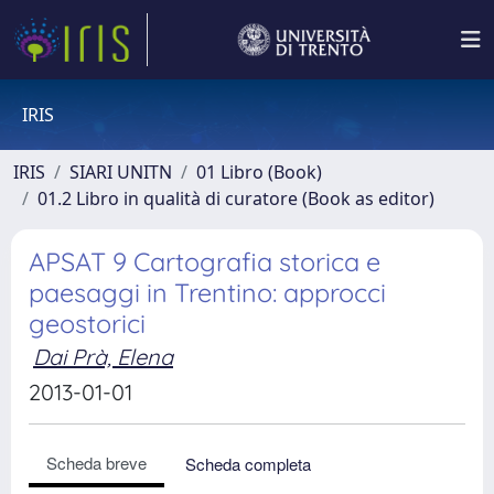
IRIS
IRIS
SIARI UNITN
01 Libro (Book)
01.2 Libro in qualità di curatore (Book as editor)
APSAT 9 Cartografia storica e
paesaggi in Trentino: approcci
geostorici
Dai Prà, Elena
2013-01-01
Scheda breve
Scheda completa