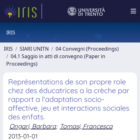
IRIS
IRIS
SIARI UNITN
04 Convegni (Proceedings)
04.1 Saggio in atti di convegno (Paper in
Proceedings)
Représentations de son propre role
chez des éducatrices a la crèche par
rapport a l'adaptation socio-
affective, jeu et interactions sociales
des enfats.
Ongari, Barbara
;
Tomasi, Francesca
2013-01-01