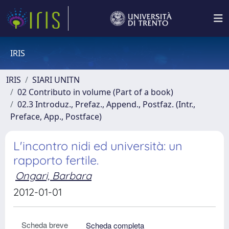
IRIS
IRIS
SIARI UNITN
02 Contributo in volume (Part of a book)
02.3 Introduz., Prefaz., Append., Postfaz. (Intr.,
Preface, App., Postface)
L'incontro nidi ed università: un
rapporto fertile.
Ongari, Barbara
2012-01-01
Scheda breve
Scheda completa