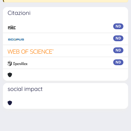
Citazioni
ND
ND
ND
ND
social impact