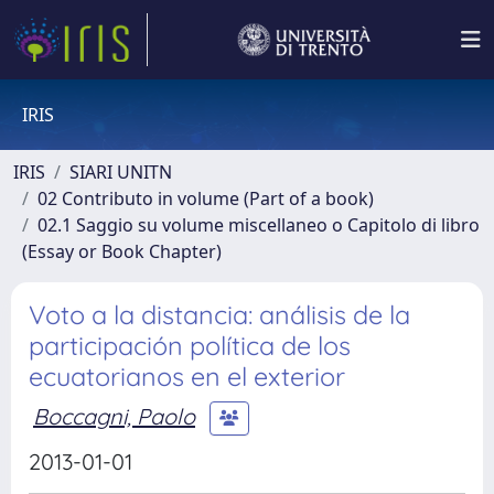
IRIS
IRIS
SIARI UNITN
02 Contributo in volume (Part of a book)
02.1 Saggio su volume miscellaneo o Capitolo di libro
(Essay or Book Chapter)
Voto a la distancia: análisis de la
participación política de los
ecuatorianos en el exterior
Boccagni, Paolo
2013-01-01