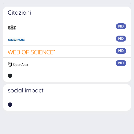
Citazioni
ND
ND
ND
ND
social impact