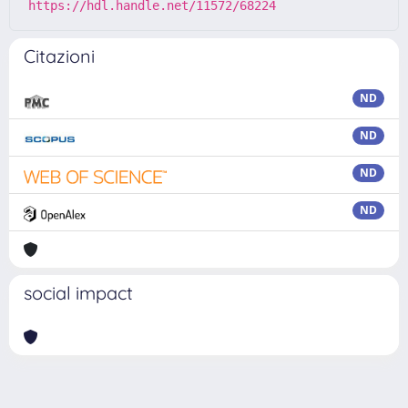
https://hdl.handle.net/11572/68224
Citazioni
ND
ND
ND
ND
social impact