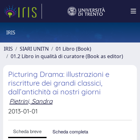
IRIS
IRIS
SIARI UNITN
01 Libro (Book)
01.2 Libro in qualità di curatore (Book as editor)
Picturing Drama: illustrazioni e
riscritture dei grandi classici,
dall’antichità ai nostri giorni
Pietrini, Sandra
2013-01-01
Scheda breve
Scheda completa