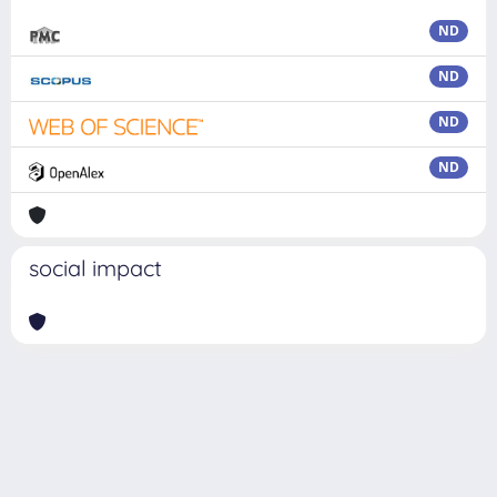
ND
ND
ND
ND
social impact
Powered by
IRIS
-
about IRIS
-
Utilizzo dei cookie
Copyright © 2026