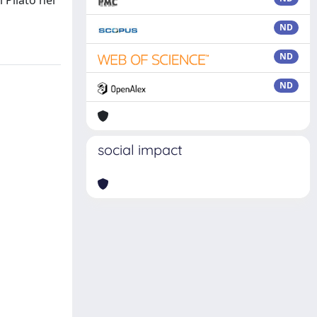
 Pilato nel
ND
ND
ND
social impact