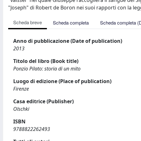
"vaissel" nel quale Giuseppe raccoglierà il sangue del Sig
"Joseph" di Robert de Boron nei suoi rapporti con la le
Scheda breve
Scheda completa
Scheda completa (
Anno di pubblicazione (Date of publication)
2013
Titolo del libro (Book title)
Ponzio Pilato: storia di un mito
Luogo di edizione (Place of publication)
Firenze
Casa editrice (Publisher)
Olschki
ISBN
9788822262493