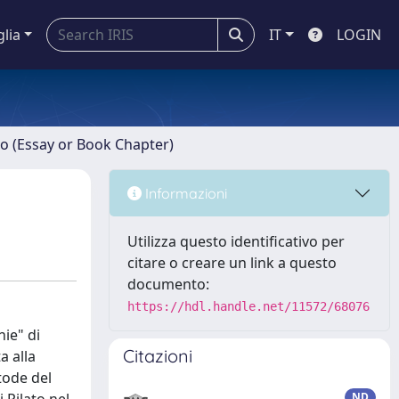
glia
IT
LOGIN
ro (Essay or Book Chapter)
Informazioni
Utilizza questo identificativo per
citare o creare un link a questo
documento:
https://hdl.handle.net/11572/68076
hie" di
Citazioni
a alla
tode del
ND