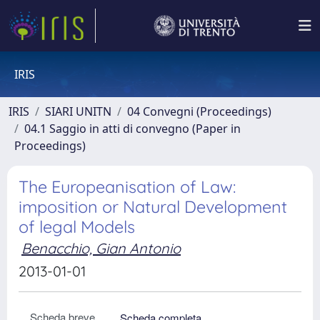
IRIS
IRIS
SIARI UNITN
04 Convegni (Proceedings)
04.1 Saggio in atti di convegno (Paper in
Proceedings)
The Europeanisation of Law:
imposition or Natural Development
of legal Models
Benacchio, Gian Antonio
2013-01-01
Scheda breve
Scheda completa