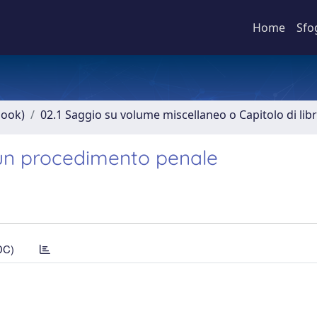
Home
Sfo
book)
02.1 Saggio su volume miscellaneo o Capitolo di lib
a un procedimento penale
DC)