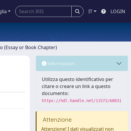
glia
IT
LOGIN
ro (Essay or Book Chapter)
Informazioni
Utilizza questo identificativo per
citare o creare un link a questo
documento:
https://hdl.handle.net/11572/68031
Attenzione
Attenzione! I dati visualizzati non