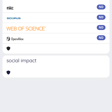
ND
ND
ND
ND
social impact
Powered by
IRIS
-
about IRIS
-
Utilizzo dei cookie
Copyright © 2026