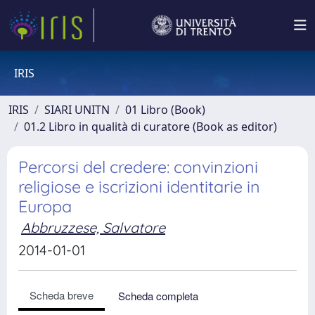
IRIS
IRIS
SIARI UNITN
01 Libro (Book)
01.2 Libro in qualità di curatore (Book as editor)
Percorsi del credere: convinzioni
religiose e iscrizioni identitarie in
Europa
Abbruzzese, Salvatore
2014-01-01
Scheda breve
Scheda completa