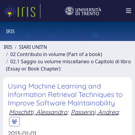
IRIS
IRIS
SIARI UNITN
02 Contributo in volume (Part of a book)
02.1 Saggio su volume miscellaneo o Capitolo di libro
(Essay or Book Chapter)
Using Machine Learning and
Information Retrieval Techniques to
Improve Software Maintainability
Moschitti, Alessandro
;
Passerini, Andrea
;
2013-01-01