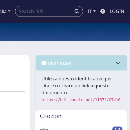
glia
IT
LOGIN
Informazioni
Utilizza questo identificativo per
citare o creare un link a questo
documento:
https://hdl.handle.net/11572/67416
Citazioni
ND