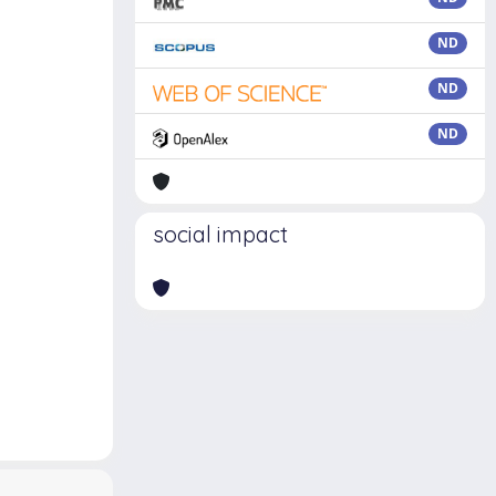
ND
ND
ND
social impact