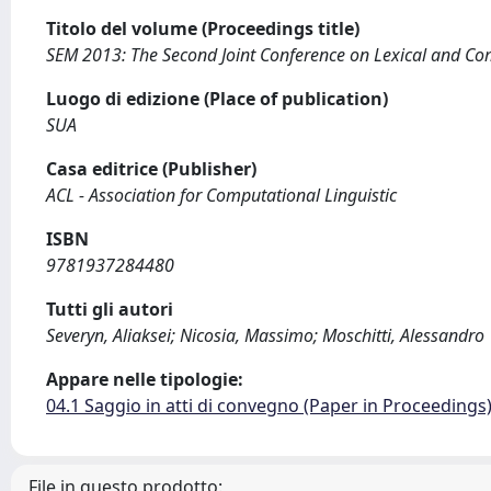
Titolo del volume (Proceedings title)
SEM 2013: The Second Joint Conference on Lexical and Co
Luogo di edizione (Place of publication)
SUA
Casa editrice (Publisher)
ACL - Association for Computational Linguistic
ISBN
9781937284480
Tutti gli autori
Severyn, Aliaksei; Nicosia, Massimo; Moschitti, Alessandro
Appare nelle tipologie:
04.1 Saggio in atti di convegno (Paper in Proceedings
File in questo prodotto: