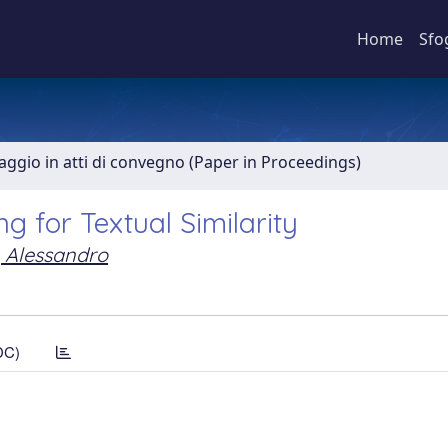
Home
Sfo
aggio in atti di convegno (Paper in Proceedings)
ng for Textual Similarity
, Alessandro
DC)