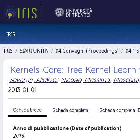
IRIS
IRIS
SIARI UNITN
04 Convegni (Proceedings)
04.1 S
iKernels-Core: Tree Kernel Learni
Severyn, Aliaksei
;
Nicosia, Massimo
;
Moschitti
2013-01-01
Scheda breve
Scheda completa
Scheda completa (
Anno di pubblicazione (Date of publication)
2013