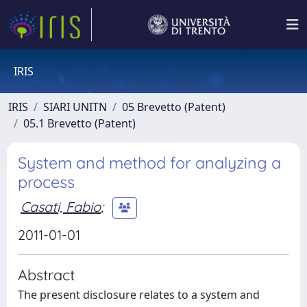
IRIS
IRIS
SIARI UNITN
05 Brevetto (Patent)
05.1 Brevetto (Patent)
System and method for analyzing a
process
Casati, Fabio
;
2011-01-01
Abstract
The present disclosure relates to a system and