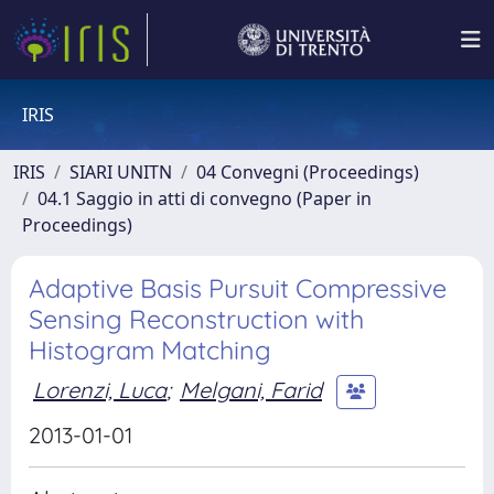
IRIS
IRIS
SIARI UNITN
04 Convegni (Proceedings)
04.1 Saggio in atti di convegno (Paper in
Proceedings)
Adaptive Basis Pursuit Compressive
Sensing Reconstruction with
Histogram Matching
Lorenzi, Luca
;
Melgani, Farid
2013-01-01