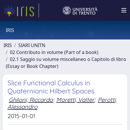
IRIS
IRIS
SIARI UNITN
02 Contributo in volume (Part of a book)
02.1 Saggio su volume miscellaneo o Capitolo di libro
(Essay or Book Chapter)
Slice Functional Calculus in
Quaternionic Hilbert Spaces
Ghiloni, Riccardo
;
Moretti, Valter
;
Perotti,
Alessandro
2015-01-01