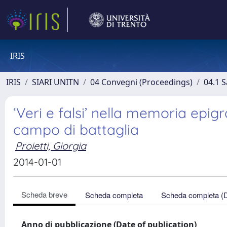
IRIS
IRIS
SIARI UNITN
04 Convegni (Proceedings)
04.1 S
‘Veri e falsi’ nella memoria epigr
campo di battaglia
Proietti, Giorgia
2014-01-01
Scheda breve
Scheda completa
Scheda completa (
Anno di pubblicazione (Date of publication)