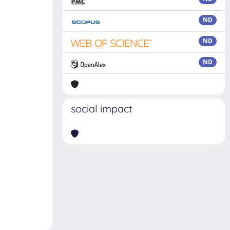
ND
ND
ND
social impact