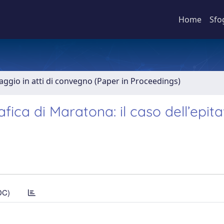
Home
Sfo
aggio in atti di convegno (Paper in Proceedings)
afica di Maratona: il caso dell’epitaf
DC)