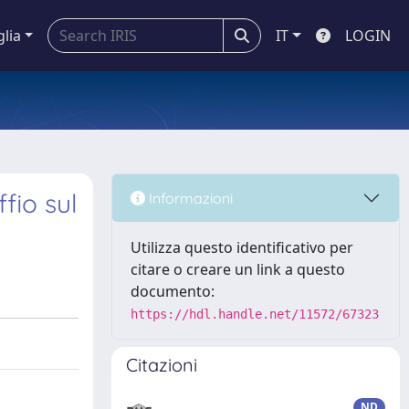
glia
IT
LOGIN
fio sul
Informazioni
Utilizza questo identificativo per
citare o creare un link a questo
documento:
https://hdl.handle.net/11572/67323
Citazioni
ND