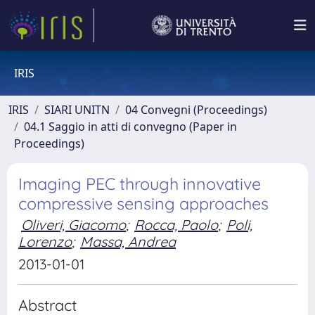
IRIS
IRIS
SIARI UNITN
04 Convegni (Proceedings)
04.1 Saggio in atti di convegno (Paper in
Proceedings)
Imaging PEC through innovative
compressive sensing approaches
Oliveri, Giacomo
;
Rocca, Paolo
;
Poli,
Lorenzo
;
Massa, Andrea
2013-01-01
Abstract