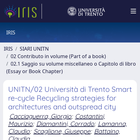
IRIS
IRIS
SIARI UNITN
02 Contributo in volume (Part of a book)
02.1 Saggio su volume miscellaneo o Capitolo di libro
(Essay or Book Chapter)
UNITN/02 Università di Trento Smart
re-cycle Recycling strategies for
architectures and outspread city
Cacciaguerra, Giorgio
;
Costantini,
Maurizio
;
Diamantini, Corrado
;
Lamanna,
Claudio
;
Scaglione, Giuseppe
;
Battaino,
Claudia