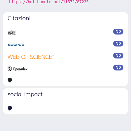
https://hdl.handle.net/11572/67225
Citazioni
ND
ND
ND
ND
social impact