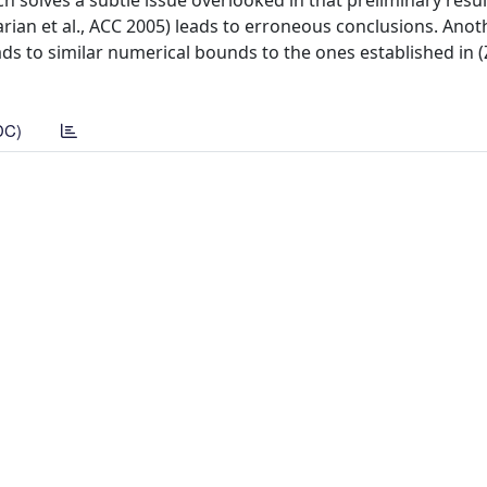
 solves a subtle issue overlooked in that preliminary resul
carian et al., ACC 2005) leads to erroneous conclusions. Anot
ads to similar numerical bounds to the ones established in 
DC)