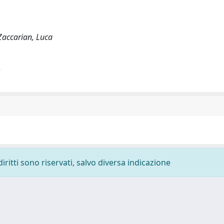
; Zaccarian, Luca
)
diritti sono riservati, salvo diversa indicazione