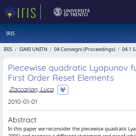
IRIS
IRIS
SIARI UNITN
04 Convegni (Proceedings)
04.1 S
Piecewise quadratic Lyapunov fun
First Order Reset Elements
Zaccarian, Luca
2010-01-01
Abstract
In this paper we reconsider the piecewise quadratic Lya