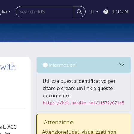
glia
IT
LOGIN
 with
Informazioni
Utilizza questo identificativo per
citare o creare un link a questo
documento:
https://hdl.handle.net/11572/67145
Attenzione
al., ACC
Attenzione! I dati visualizzati non