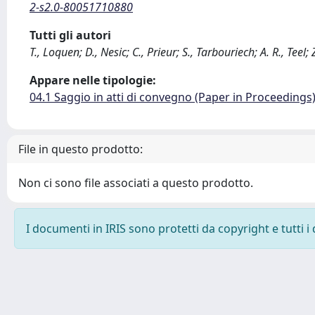
2-s2.0-80051710880
Tutti gli autori
T., Loquen; D., Nesic; C., Prieur; S., Tarbouriech; A. R., Teel
Appare nelle tipologie:
04.1 Saggio in atti di convegno (Paper in Proceedings
File in questo prodotto:
Non ci sono file associati a questo prodotto.
I documenti in IRIS sono protetti da copyright e tutti i 
Powered by
IRIS
-
about IRIS
-
Utilizzo dei cookie