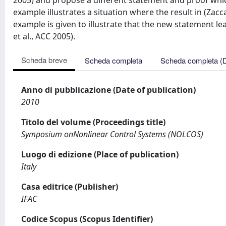
2005) and propose a different statement and proof which
example illustrates a situation where the result in (Zac
example is given to illustrate that the new statement le
et al., ACC 2005).
Scheda breve
Scheda completa
Scheda completa (
Anno di pubblicazione (Date of publication)
2010
Titolo del volume (Proceedings title)
Symposium onNonlinear Control Systems (NOLCOS)
Luogo di edizione (Place of publication)
Italy
Casa editrice (Publisher)
IFAC
Codice Scopus (Scopus Identifier)