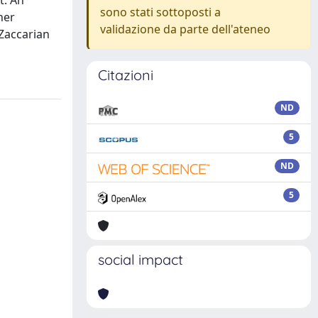
t. An
sono stati sottoposti a
her
validazione da parte dell'ateneo
(Zaccarian
Citazioni
ND
5
ND
5
social impact