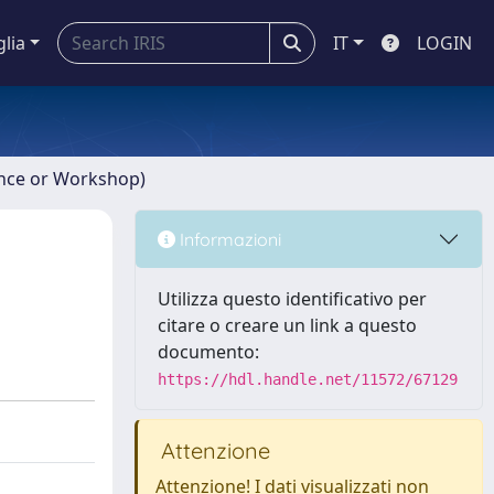
glia
IT
LOGIN
ence or Workshop)
Informazioni
Utilizza questo identificativo per
citare o creare un link a questo
documento:
https://hdl.handle.net/11572/67129
Attenzione
Attenzione! I dati visualizzati non