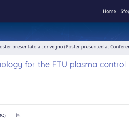
Home
Sfo
Poster presentato a convegno (Poster presented at Confer
hnology for the FTU plasma control
DC)