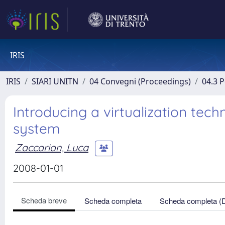
IRIS
IRIS
SIARI UNITN
04 Convegni (Proceedings)
04.3 
Introducing a virtualization tec
system
Zaccarian, Luca
2008-01-01
Scheda breve
Scheda completa
Scheda completa (