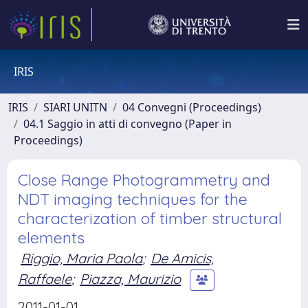
IRIS
IRIS
SIARI UNITN
04 Convegni (Proceedings)
04.1 Saggio in atti di convegno (Paper in
Proceedings)
Close Range Photogrammetry and
NDT imaging techniques for the
characterization of timber structural
elements
Riggio, Maria Paola
;
De Amicis,
Raffaele
;
Piazza, Maurizio
2011-01-01