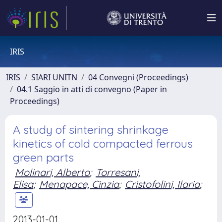
IRIS
IRIS
SIARI UNITN
04 Convegni (Proceedings)
04.1 Saggio in atti di convegno (Paper in
Proceedings)
A study of sintering shrinkage
kinetics of cold compacted ferrous
green parts
Molinari, Alberto
;
Torresani,
Elisa
;
Menapace, Cinzia
;
Cristofolini, Ilaria
;
2013-01-01