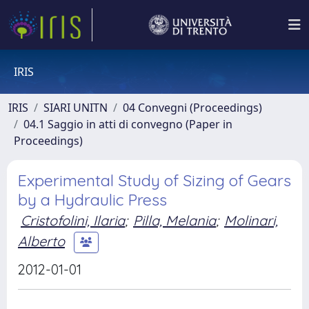
IRIS
IRIS
SIARI UNITN
04 Convegni (Proceedings)
04.1 Saggio in atti di convegno (Paper in
Proceedings)
Experimental Study of Sizing of Gears
by a Hydraulic Press
Cristofolini, Ilaria
;
Pilla, Melania
;
Molinari,
Alberto
2012-01-01