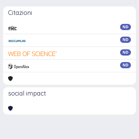
Citazioni
ND
ND
ND
ND
social impact