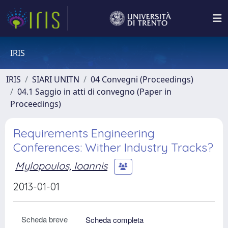
IRIS
IRIS
SIARI UNITN
04 Convegni (Proceedings)
04.1 Saggio in atti di convegno (Paper in
Proceedings)
Requirements Engineering
Conferences: Wither Industry Tracks?
Mylopoulos, Ioannis
2013-01-01
Scheda breve
Scheda completa