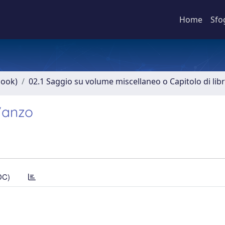
Home
Sfo
book)
02.1 Saggio su volume miscellaneo o Capitolo di lib
 Vanzo
DC)