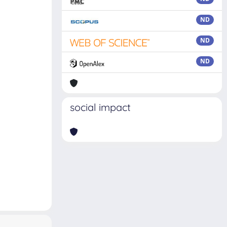
ND
ND
ND
social impact