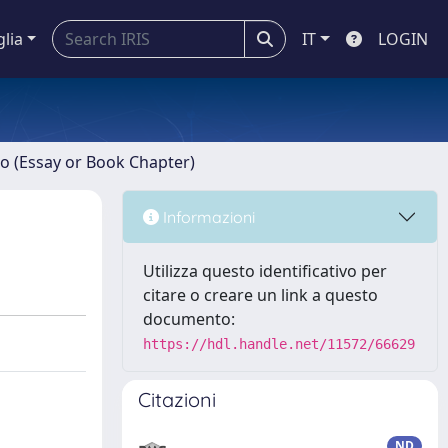
glia
IT
LOGIN
ro (Essay or Book Chapter)
Informazioni
Utilizza questo identificativo per
citare o creare un link a questo
documento:
https://hdl.handle.net/11572/66629
Citazioni
ND