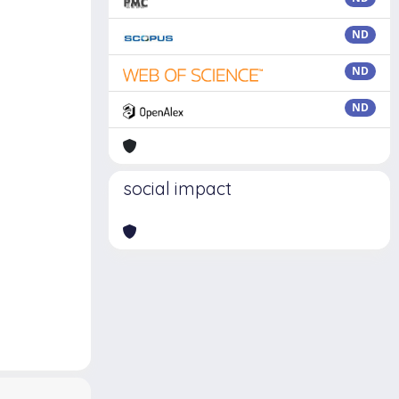
ND
ND
ND
social impact