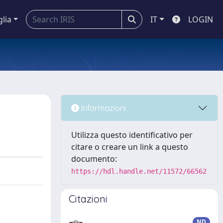
glia
IT
LOGIN
Informazioni
Utilizza questo identificativo per
citare o creare un link a questo
documento:
https://hdl.handle.net/11572/66562
Citazioni
ND