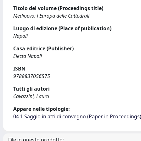
Titolo del volume (Proceedings title)
Medioevo: l'Europa delle Cattedrali
Luogo di edizione (Place of publication)
Napoli
Casa editrice (Publisher)
Electa Napoli
ISBN
9788837056575
Tutti gli autori
Cavazzini, Laura
Appare nelle tipologie:
04.1 Saggio in atti di convegno (Paper in Proceedings
File in questo prodotto: